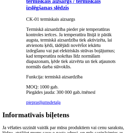
termiskais aizsargs / termiskais
izslēgšanas slēdzis
CK-01 termiskais aizsargs
Termiskā aizsardzība pieder pie temperatūras
kontroles ierīces. Ja temperatūra līnijā ir pārāk
augsta, termiskā aizsardzība tiek aktivizēta, lai
atvienotu ķēdi, tādējādi novēršot iekārtu
izdegšanu vai pat elektriskās strāvas bojājumus;
kad temperatūra nokrītas līdz normālam
diapazonam, ķēde tiek aizvērta un tiek atjaunots
normāls darba stāvoklis.
Funkcija: termiskā aizsardzība
MOQ: 1000 gab.
Piegādes jauda: 300 000 gab./mēnesī
pieprasījums
detaļa
Informatīvais biļetens
Ja vēlaties uzzināt vairāk par mūsu produktiem vai cenu sarakstu,
lūdzu, atstājiet mums savu e-pasta adresi, un mēs sazināsimies ar