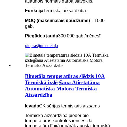
atjaunots normāls darba stāvoklis.
Funkcija
Termiskā aizsardzība:
MOQ (maksimālais daudzums)
：1000
gab.
Piegādes jauda
300 000 gab./mēnesī
pieprasījums
detaļa
Bimetāla temperatūras slēdzis 10A
Termiskā izslēgšana Atiestatāma
Automātiska Motora Termiskā
Aizsardzība
Ievads
CK sērijas termiskais aizsargs
Termiskā aizsardzība pieder pie
temperatūras kontroles ierīces. Ja
temperatūra līnijā ir pārāk augsta, termiskā