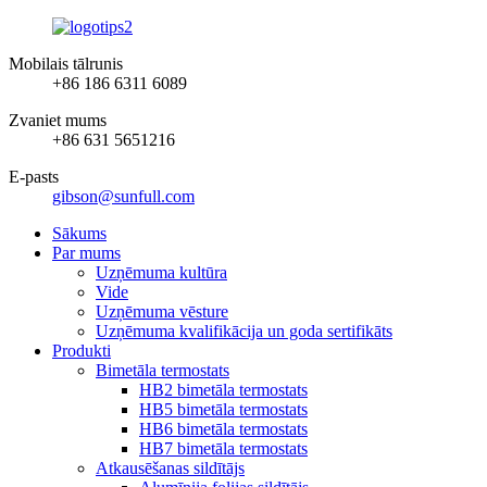
Mobilais tālrunis
+86 186 6311 6089
Zvaniet mums
+86 631 5651216
E-pasts
gibson@sunfull.com
Sākums
Par mums
Uzņēmuma kultūra
Vide
Uzņēmuma vēsture
Uzņēmuma kvalifikācija un goda sertifikāts
Produkti
Bimetāla termostats
HB2 bimetāla termostats
HB5 bimetāla termostats
HB6 bimetāla termostats
HB7 bimetāla termostats
Atkausēšanas sildītājs