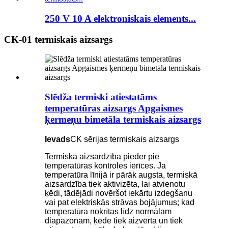
250 V 10 A elektroniskais elements...
CK-01 termiskais aizsargs
Slēdža termiski atiestatāms
temperatūras aizsargs Apgaismes
ķermeņu bimetāla termiskais aizsargs
Ievads
CK sērijas termiskais aizsargs
Termiskā aizsardzība pieder pie
temperatūras kontroles ierīces. Ja
temperatūra līnijā ir pārāk augsta, termiskā
aizsardzība tiek aktivizēta, lai atvienotu
ķēdi, tādējādi novēršot iekārtu izdegšanu
vai pat elektriskās strāvas bojājumus; kad
temperatūra nokrītas līdz normālam
diapazonam, ķēde tiek aizvērta un tiek