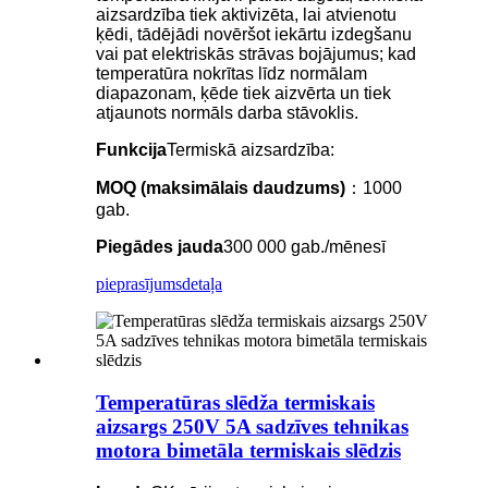
aizsardzība tiek aktivizēta, lai atvienotu
ķēdi, tādējādi novēršot iekārtu izdegšanu
vai pat elektriskās strāvas bojājumus; kad
temperatūra nokrītas līdz normālam
diapazonam, ķēde tiek aizvērta un tiek
atjaunots normāls darba stāvoklis.
Funkcija
Termiskā aizsardzība:
MOQ (maksimālais daudzums)
：1000
gab.
Piegādes jauda
300 000 gab./mēnesī
pieprasījums
detaļa
Temperatūras slēdža termiskais
aizsargs 250V 5A sadzīves tehnikas
motora bimetāla termiskais slēdzis