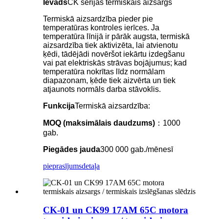
Ievads
CK sērijas termiskais aizsargs
Termiskā aizsardzība pieder pie
temperatūras kontroles ierīces. Ja
temperatūra līnijā ir pārāk augsta, termiskā
aizsardzība tiek aktivizēta, lai atvienotu
ķēdi, tādējādi novēršot iekārtu izdegšanu
vai pat elektriskās strāvas bojājumus; kad
temperatūra nokrītas līdz normālam
diapazonam, ķēde tiek aizvērta un tiek
atjaunots normāls darba stāvoklis.
Funkcija
Termiskā aizsardzība:
MOQ (maksimālais daudzums)
：1000
gab.
Piegādes jauda
300 000 gab./mēnesī
pieprasījums
detaļa
CK-01 un CK99 17AM 65C motora