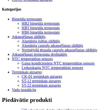
Kategorijas
Bimetāla termostats
HB2 bimetāla termostats
HB5 bimetāla termostats
HB6 bimetāla termostats
Atkausēšanas sildītājs
Alumīnija folijas sildītājs
Alumīnija cauruļu atkausēšanas sildītājs
Nerūsējošā tērauda cauruļu atkausēšanas sildītājs
Atkausēšanas termostata drošinātājs
NTC temperatūras sensors
Gaisa kondicioniera NTC temperatūras sensors
Ledusskapja NTC temperatūras sensors
Termiskais aizsargs
CK-01 termiskais aizsargs
ST-12 termiskais aizsargs
ST-22 termiskais aizsargs
Vadu instalācija
Piedāvātie produkti