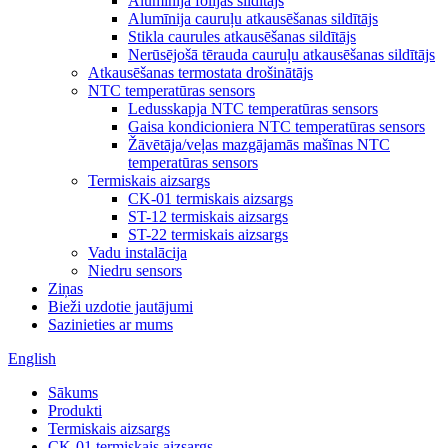
Alumīnija folijas sildītājs
Alumīnija cauruļu atkausēšanas sildītājs
Stikla caurules atkausēšanas sildītājs
Nerūsējošā tērauda cauruļu atkausēšanas sildītājs
Atkausēšanas termostata drošinātājs
NTC temperatūras sensors
Ledusskapja NTC temperatūras sensors
Gaisa kondicioniera NTC temperatūras sensors
Žāvētāja/veļas mazgājamās mašīnas NTC
temperatūras sensors
Termiskais aizsargs
CK-01 termiskais aizsargs
ST-12 termiskais aizsargs
ST-22 termiskais aizsargs
Vadu instalācija
Niedru sensors
Ziņas
Bieži uzdotie jautājumi
Sazinieties ar mums
English
Sākums
Produkti
Termiskais aizsargs
CK-01 termiskais aizsargs