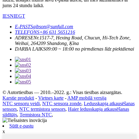
jums 24 stundu laikā.
IESNIEGT
E-PASTS
gibson@sunfull.com
TELEFONS
+86 631 5651216
ADRESE
Nr.1517-7, Hexing Road, Chucun, Hi-Tech Zone,
Weihai, 264209 Shandong, Ķīna
DARBA LAIKS
09:00 ~ 18:00 no pirmdienas līdz piektdienai
© Autortiesības — 2010.–2022. g.: Visas tiesības aizsargātas.
Karstie produkti
-
Vietnes karte
-
AMP mobilā versija
NTC sensoru veidi
,
NTC sensora zonde
,
Ledusskapja atkausēšanas
sensors
,
NTC termistora sensors
,
Haier ledusskapja atkausēšanas
sildītājs
,
Termistora NTC
,
Sūtīt e-pastu
x