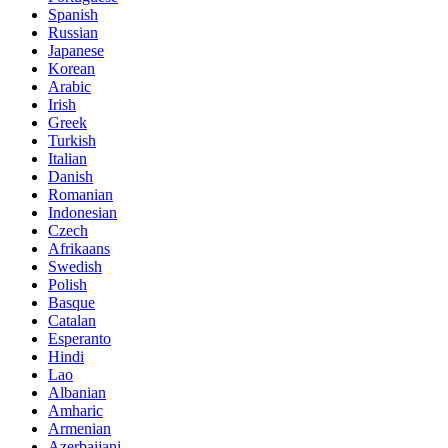
Spanish
Russian
Japanese
Korean
Arabic
Irish
Greek
Turkish
Italian
Danish
Romanian
Indonesian
Czech
Afrikaans
Swedish
Polish
Basque
Catalan
Esperanto
Hindi
Lao
Albanian
Amharic
Armenian
Azerbaijani