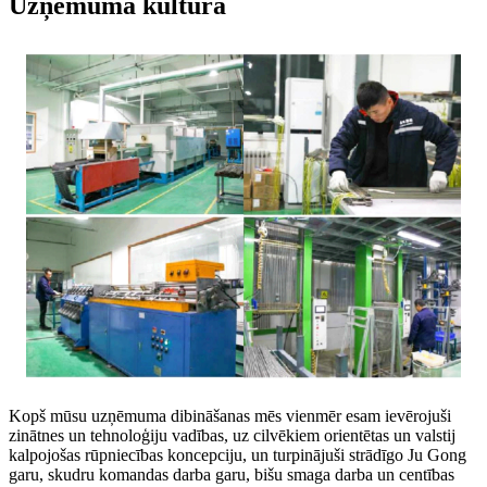
Uzņēmuma kultūra
Kopš mūsu uzņēmuma dibināšanas mēs vienmēr esam ievērojuši
zinātnes un tehnoloģiju vadības, uz cilvēkiem orientētas un valstij
kalpojošas rūpniecības koncepciju, un turpinājuši strādīgo Ju Gong
garu, skudru komandas darba garu, bišu smaga darba un centības