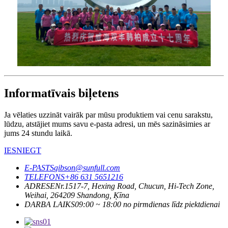
Informatīvais biļetens
Ja vēlaties uzzināt vairāk par mūsu produktiem vai cenu sarakstu,
lūdzu, atstājiet mums savu e-pasta adresi, un mēs sazināsimies ar
jums 24 stundu laikā.
IESNIEGT
E-PASTS
gibson@sunfull.com
TELEFONS
+86 631 5651216
ADRESE
Nr.1517-7, Hexing Road, Chucun, Hi-Tech Zone,
Weihai, 264209 Shandong, Ķīna
DARBA LAIKS
09:00 ~ 18:00 no pirmdienas līdz piektdienai