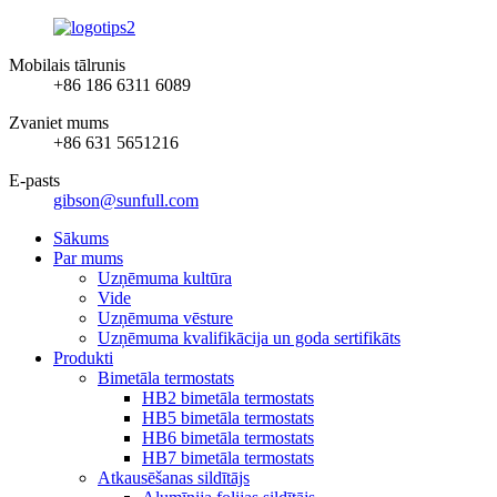
Mobilais tālrunis
+86 186 6311 6089
Zvaniet mums
+86 631 5651216
E-pasts
gibson@sunfull.com
Sākums
Par mums
Uzņēmuma kultūra
Vide
Uzņēmuma vēsture
Uzņēmuma kvalifikācija un goda sertifikāts
Produkti
Bimetāla termostats
HB2 bimetāla termostats
HB5 bimetāla termostats
HB6 bimetāla termostats
HB7 bimetāla termostats
Atkausēšanas sildītājs