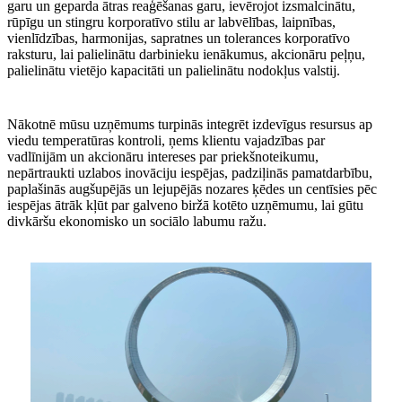
garu un geparda ātras reaģēšanas garu, ievērojot izsmalcinātu,
rūpīgu un stingru korporatīvo stilu ar labvēlības, laipnības,
vienlīdzības, harmonijas, sapratnes un tolerances korporatīvo
raksturu, lai palielinātu darbinieku ienākumus, akcionāru peļņu,
palielinātu vietējo kapacitāti un palielinātu nodokļus valstij.
Nākotnē mūsu uzņēmums turpinās integrēt izdevīgus resursus ap
viedu temperatūras kontroli, ņems klientu vajadzības par
vadlīnijām un akcionāru intereses par priekšnoteikumu,
nepārtraukti uzlabos inovāciju iespējas, padziļinās pamatdarbību,
paplašinās augšupējās un lejupējās nozares ķēdes un centīsies pēc
iespējas ātrāk kļūt par galveno biržā kotēto uzņēmumu, lai gūtu
divkāršu ekonomisko un sociālo labumu ražu.