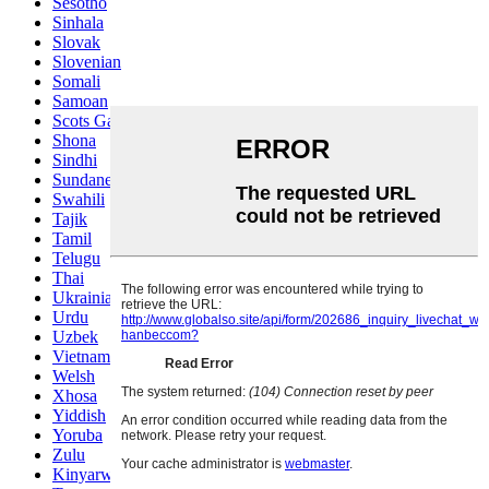
Sesotho
Sinhala
Slovak
Slovenian
Somali
Samoan
Scots Gaelic
Shona
Sindhi
Sundanese
Swahili
Tajik
Tamil
Telugu
Thai
Ukrainian
Urdu
Uzbek
Vietnamese
Welsh
Xhosa
Yiddish
Yoruba
Zulu
Kinyarwanda