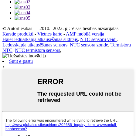
© Autortiesības — 2010.–2022. g.: Visas tiesības aizsargātas.
Karstie produkti
-
Vietnes karte
-
AMP mobilā versija
Haier ledusskapja atkausēšanas sildītājs
,
NTC sensoru veidi
,
Ledusskapja atkausēšanas sensors
,
NTC sensora zonde
,
Termistora
NTC
,
NTC termistora sensors
,
Sūtīt e-pastu
x