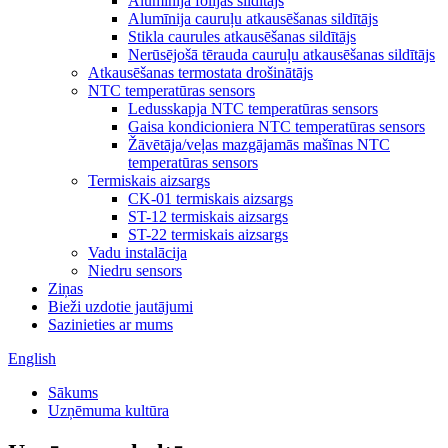
Alumīnija folijas sildītājs
Alumīnija cauruļu atkausēšanas sildītājs
Stikla caurules atkausēšanas sildītājs
Nerūsējošā tērauda cauruļu atkausēšanas sildītājs
Atkausēšanas termostata drošinātājs
NTC temperatūras sensors
Ledusskapja NTC temperatūras sensors
Gaisa kondicioniera NTC temperatūras sensors
Žāvētāja/veļas mazgājamās mašīnas NTC
temperatūras sensors
Termiskais aizsargs
CK-01 termiskais aizsargs
ST-12 termiskais aizsargs
ST-22 termiskais aizsargs
Vadu instalācija
Niedru sensors
Ziņas
Bieži uzdotie jautājumi
Sazinieties ar mums
English
Sākums
Uzņēmuma kultūra