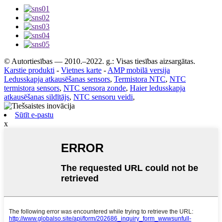
© Autortiesības — 2010.–2022. g.: Visas tiesības aizsargātas.
Karstie produkti
-
Vietnes karte
-
AMP mobilā versija
Ledusskapja atkausēšanas sensors
,
Termistora NTC
,
NTC
termistora sensors
,
NTC sensora zonde
,
Haier ledusskapja
atkausēšanas sildītājs
,
NTC sensoru veidi
,
Sūtīt e-pastu
x