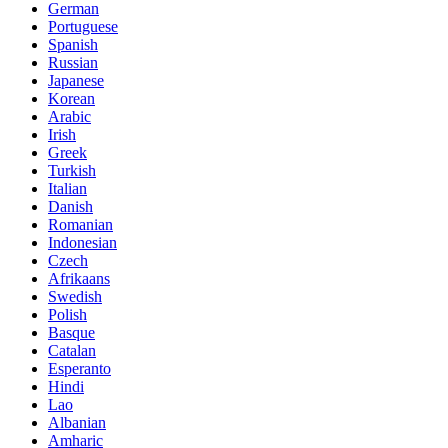
German
Portuguese
Spanish
Russian
Japanese
Korean
Arabic
Irish
Greek
Turkish
Italian
Danish
Romanian
Indonesian
Czech
Afrikaans
Swedish
Polish
Basque
Catalan
Esperanto
Hindi
Lao
Albanian
Amharic