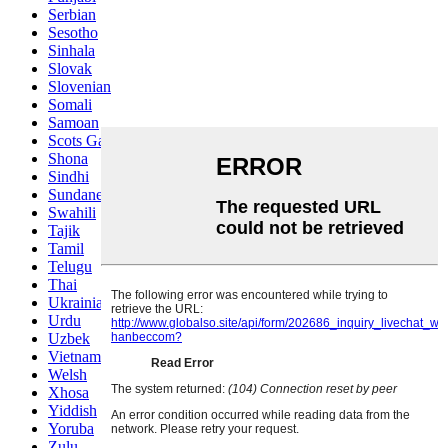
Serbian
Sesotho
Sinhala
Slovak
Slovenian
Somali
Samoan
Scots Gaelic
Shona
Sindhi
Sundanese
Swahili
Tajik
Tamil
Telugu
Thai
Ukrainian
Urdu
Uzbek
Vietnamese
Welsh
Xhosa
Yiddish
Yoruba
Zulu