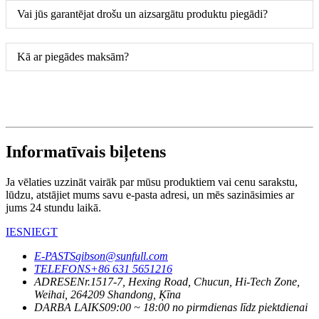
Vai jūs garantējat drošu un aizsargātu produktu piegādi?
Kā ar piegādes maksām?
Informatīvais biļetens
Ja vēlaties uzzināt vairāk par mūsu produktiem vai cenu sarakstu,
lūdzu, atstājiet mums savu e-pasta adresi, un mēs sazināsimies ar
jums 24 stundu laikā.
IESNIEGT
E-PASTS
gibson@sunfull.com
TELEFONS
+86 631 5651216
ADRESE
Nr.1517-7, Hexing Road, Chucun, Hi-Tech Zone,
Weihai, 264209 Shandong, Ķīna
DARBA LAIKS
09:00 ~ 18:00 no pirmdienas līdz piektdienai