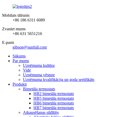
Mobilais tālrunis
+86 186 6311 6089
Zvaniet mums
+86 631 5651216
E-pasts
gibson@sunfull.com
Sākums
Par mums
Uzņēmuma kultūra
Vide
Uzņēmuma vēsture
Uzņēmuma kvalifikācija un goda sertifikāts
Produkti
Bimetāla termostats
HB2 bimetāla termostats
HB5 bimetāla termostats
HB6 bimetāla termostats
HB7 bimetāla termostats
Atkausēšanas sildītājs