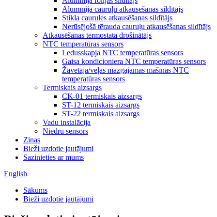
Alumīnija folijas sildītājs
Alumīnija cauruļu atkausēšanas sildītājs
Stikla caurules atkausēšanas sildītājs
Nerūsējošā tērauda cauruļu atkausēšanas sildītājs
Atkausēšanas termostata drošinātājs
NTC temperatūras sensors
Ledusskapja NTC temperatūras sensors
Gaisa kondicioniera NTC temperatūras sensors
Žāvētāja/veļas mazgājamās mašīnas NTC
temperatūras sensors
Termiskais aizsargs
CK-01 termiskais aizsargs
ST-12 termiskais aizsargs
ST-22 termiskais aizsargs
Vadu instalācija
Niedru sensors
Ziņas
Bieži uzdotie jautājumi
Sazinieties ar mums
English
Sākums
Bieži uzdotie jautājumi